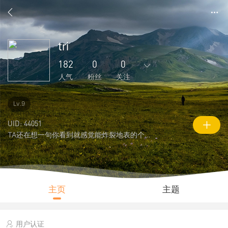
tri
182
0
0
人气
粉丝
关注
0
2774
1
0
0
Lv.9
主题
回复
好友
粉丝
关注
UID: 44051
TA还在想一句你看到就感觉能炸裂地表的个性签名
0
182
8996
说说
人气
积分
主页
主题
用户认证