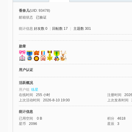
社
香奈儿
(UID: 93478)
区
邮箱状态
已验证
-
统计信息
好友数 0
|
回帖数 17
|
主题数 301
偏
爱
勋章
技
术
吧
用户认证
-
活跃概况
源
用户组
练星
码
在线时间
255 小时
注册时间
2026
上次活动时间
2026-8-10 19:00
上次发表时间
-
科
统计信息
已用空间
0 B
积分
4618
学
星币
2096
星辰
3
刀