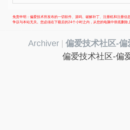
-
我
免责申明：偏爱技术所发布的一切软件、源码、破解补丁、注册机和注册信
爱
争议与本站无关。您必须在下载后的24个小时之内，从您的电脑中彻底删除
辅
助
Archiver
|
偏爱技术社区-偏
-
偏爱技术社区-偏爱
娱
乐
网
-
游
戏
源
码