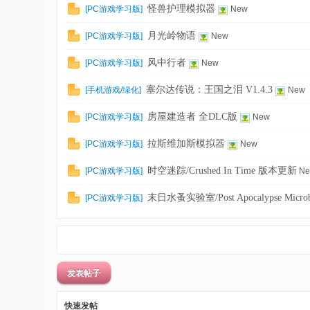
怪兽护理模拟器
[
PC游戏学习版
]
New
月光岭物语
[
PC游戏学习版
]
New
风中行者
[
PC游戏学习版
]
New
塞尔达传说：王国之泪 V1.4.3
[
手机游戏/绿化
]
New
房屋建造者 全DLC版
[
PC游戏学习版
]
New
拉斯维加斯模拟器
[
PC游戏学习版
]
New
时空迷踪/Crushed In Time 版本更新
[
PC游戏学习版
]
N
末日水蚤实验室/Post Apocalypse Micr
[
PC游戏学习版
]
发表帖子
快速发帖