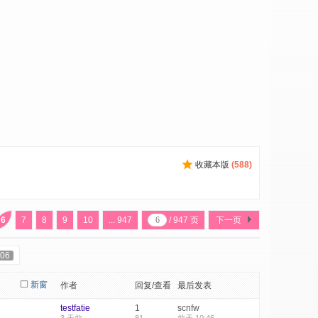
收藏本版
(
588
)
6
7
8
9
10
... 947
/ 947 页
下一页
06
新窗
作者
回复/查看
最后发表
testfatie
1
scnfw