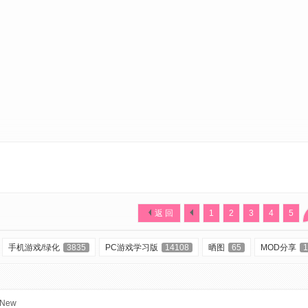
返 回
1
2
3
4
5
手机游戏/绿化
3835
PC游戏学习版
14108
晒图
65
MOD分享
1
New