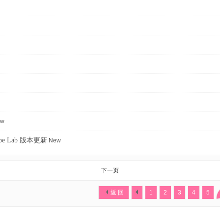
ew
obe Lab 版本更新
New
下一页
返 回
1
2
3
4
5