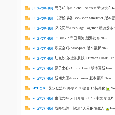
刀
-
无尽矿山/Kin and Conquest 新游发布
[
PC游戏学习版
]
N
我
书店模拟器/Bookshop Simulator 版本
[
PC游戏学习版
]
爱
深挖同行/DeepDig: Together 新游发布
[
PC游戏学习版
]
辅
助
Pulslink：守卫回路 新游发布
[
PC游戏学习版
]
New
-
零度空间/ZeroSpace 版本更新
[
PC游戏学习版
]
New
娱
红色沙漠-虚拟机版/Crimson Desert H
[
PC游戏学习版
]
乐
网
原子之心/Atomic Heart 版本更新
[
PC游戏学习版
]
New
-
新闻大厦/News Tower 版本更新
[
PC游戏学习版
]
New
游
艾尔登法环 终极MOD整合 服装美化
[
MOD分享
]
N
戏
源
生化女神 末日开端 v1.7.3 中文 解压
[
PC游戏学习版
]
码
最终幻想：起源 / 天堂的陌生人
[
PC游戏学习版
]
Ne