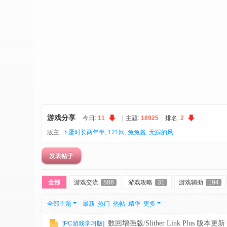
术
社
区
-
偏
爱
技
术
游戏分享
今日:
11
|
主题:
18925
|
排名:
2
吧
版主:
下蛋时长两年半
,
121问
,
兔兔酱
,
无踪的风
-
源
发表帖子
码
全部
游戏交流
586
游戏攻略
31
游戏辅助
194
-
科
全部主题
最新
热门
热帖
精华
更多
学
数回增强版/Slither Link Plus 版本更新
[
PC游戏学习版
]