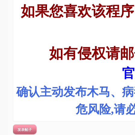
如果您喜欢该程序
刀
-
我
爱
辅
如有侵权请邮
助
-
娱
官
乐
网
确认主动发布木马、病
-
游
危风险,请
戏
源
码
发表帖子