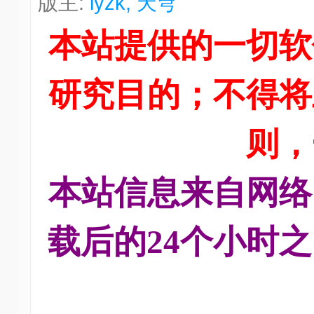
版主:
lyzk
,
天穹
技
术
本站提供的一切软
社
区
研究目的；不得将
-
偏
爱
则，
技
术
本站信息来自网络
吧
-
源
载后的24个小时
码
-
科
学