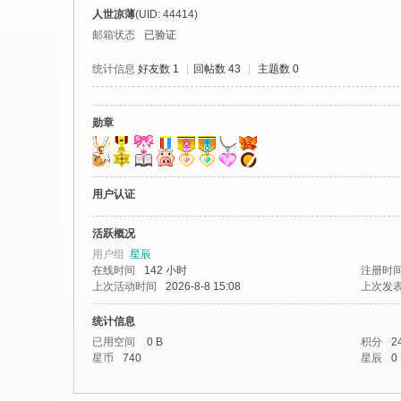
社
人世凉薄
(UID: 44414)
区
邮箱状态
已验证
-
统计信息
好友数 1
|
回帖数 43
|
主题数 0
偏
爱
勋章
技
术
吧
用户认证
-
活跃概况
源
用户组
星辰
码
在线时间
142 小时
注册时
上次活动时间
2026-8-8 15:08
上次发
-
科
统计信息
已用空间
0 B
积分
2
学
星币
740
星辰
0
刀
-