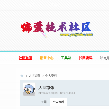
设为首页
收藏本站
社区首页
勋章中心
工具箱
找回密码
站点
人世凉薄
个人资料
偏
人世凉薄
爱
https://v.paijishu.net/?44414
技
主题
个人资料
术