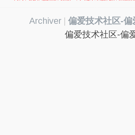
-
我
Archiver
|
偏爱技术社区-偏
爱
辅
偏爱技术社区-偏爱
助
-
娱
乐
网
-
游
戏
源
码