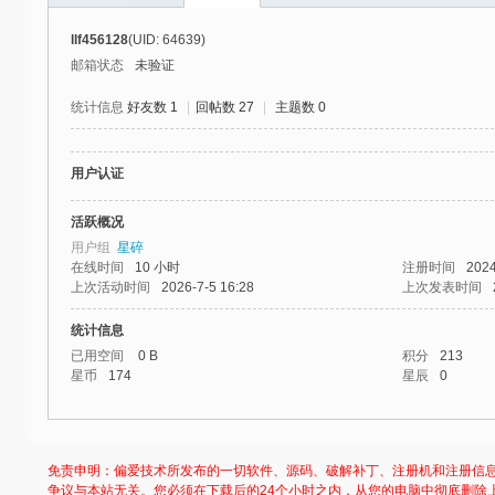
社
llf456128
(UID: 64639)
区
邮箱状态
未验证
-
统计信息
好友数 1
|
回帖数 27
|
主题数 0
偏
爱
用户认证
技
术
活跃概况
用户组
星碎
吧
在线时间
10 小时
注册时间
2024
-
上次活动时间
2026-7-5 16:28
上次发表时间
源
统计信息
码
已用空间
0 B
积分
213
星币
174
星辰
0
-
科
学
免责申明：偏爱技术所发布的一切软件、源码、破解补丁、注册机和注册信
刀
争议与本站无关。您必须在下载后的24个小时之内，从您的电脑中彻底删除