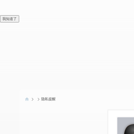
我知道了
隐私提醒
偏
爱
技
术