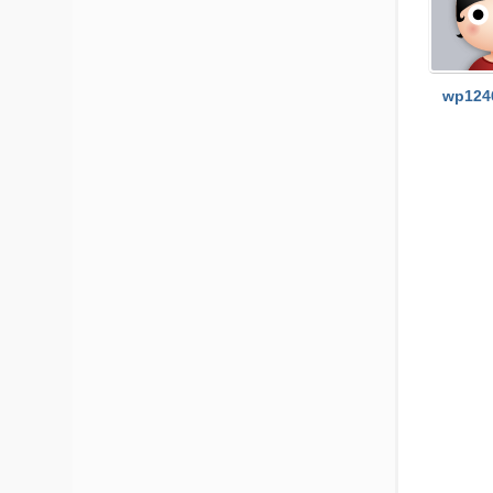
社
区
-
wp124
偏
爱
技
术
吧
-
源
码
-
科
学
刀