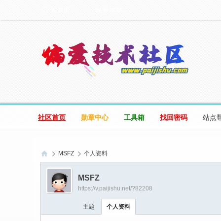
设为首页
收藏本站
社区首页
勋章中心
工具箱
找回密码
站点
MSFZ
个人资料
偏
MSFZ
爱
https://v.paijishu.net/?82208
技
主题
个人资料
术