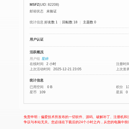
社
MSFZ
(UID: 82208)
区
邮箱状态
未验证
-
统计信息
好友数 1
|
回帖数 18
|
主题数 0
偏
爱
用户认证
技
术
活跃概况
用户组
星碎
吧
在线时间
2 小时
注册时
-
上次活动时间
2025-12-21 23:05
上次发
源
统计信息
码
已用空间
0 B
积分
1
星币
109
星辰
0
-
科
学
免责申明：偏爱技术所发布的一切软件、源码、破解补丁、注册机和
刀
争议与本站无关。您必须在下载后的24个小时之内，从您的电脑中彻
-