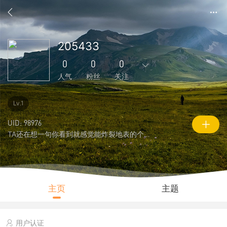
205433
0
0
0
人气
粉丝
关注
0
3
0
0
0
Lv.1
主题
回复
好友
粉丝
关注
UID: 98976
TA还在想一句你看到就感觉能炸裂地表的个性签名
0
0
8
说说
人气
积分
主页
主题
用户认证