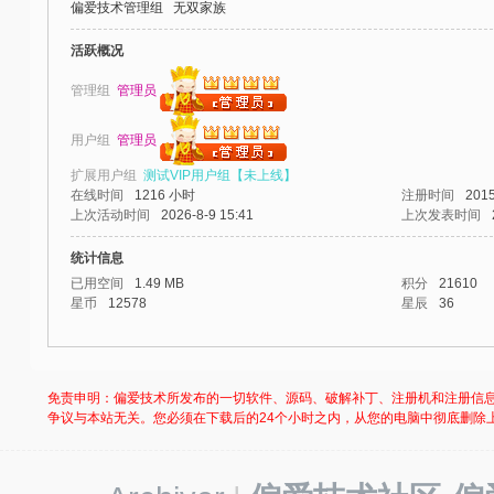
偏爱技术管理组
无双家族
-
我
活跃概况
爱
管理组
管理员
辅
用户组
管理员
助
-
扩展用户组
测试VIP用户组【未上线】
在线时间
1216 小时
注册时间
2015
娱
上次活动时间
2026-8-9 15:41
上次发表时间
乐
统计信息
网
已用空间
1.49 MB
积分
21610
-
星币
12578
星辰
36
游
戏
免责申明：偏爱技术所发布的一切软件、源码、破解补丁、注册机和注册信
源
争议与本站无关。您必须在下载后的24个小时之内，从您的电脑中彻底删除
码