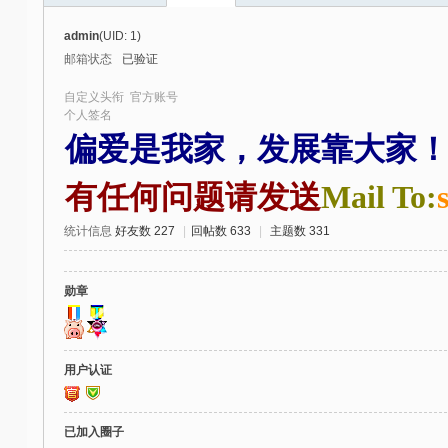
社
admin
(UID: 1)
区
邮箱状态
已验证
-
自定义头衔
官方账号
偏
个人签名
偏爱是我家，发展靠大家
爱
技
有任何问题请发送
Mail To:
术
吧
统计信息
好友数 227
|
回帖数 633
|
主题数 331
-
源
勋章
码
-
用户认证
科
学
已加入圈子
刀