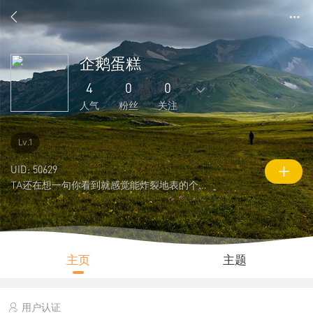
企鹅蛋糕
4
0
0
人气
粉丝
关注
0
12
1
0
0
Lv.1
主题
回复
好友
粉丝
关注
UID: 50629
TA还在想一句你看到就感觉能炸裂地表的个性签名
0
4
218
说说
人气
积分
主页
主题
用户认证