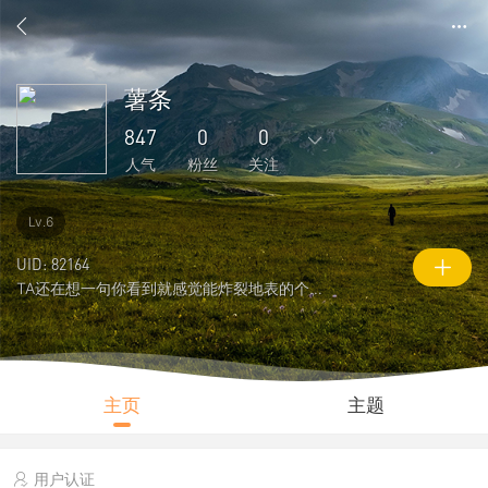
薯条
847
0
0
人气
粉丝
关注
249
97
1
0
0
Lv.6
主题
回复
好友
粉丝
关注
UID: 82164
TA还在想一句你看到就感觉能炸裂地表的个性签名
0
847
3596
说说
人气
积分
主页
主题
用户认证