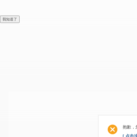
我知道了
抱歉，
[ 点击