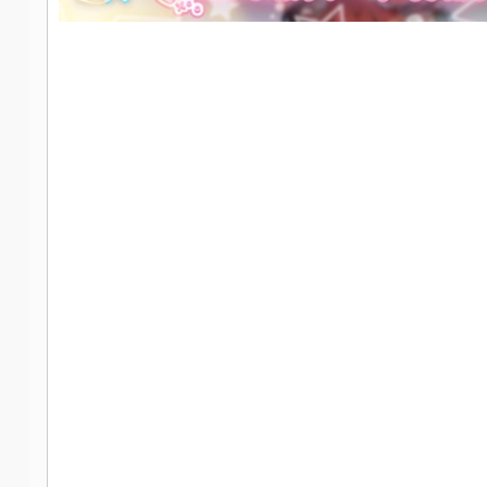
社
区
-
偏
爱
技
术
吧
-
源
码
-
科
学
刀