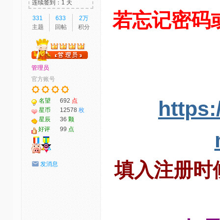
连续签到：1 天
若忘记密码
331
633
2万
主题
回帖
积分
管理员
官方账号
https
名望
692
点
星币
12578
枚
星辰
36
颗
好评
99
点
填入注册时
发消息