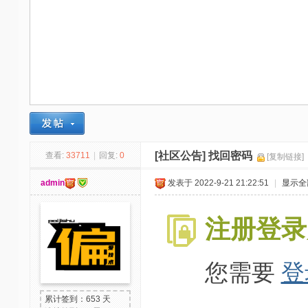
-
我
爱
辅
助
-
娱
乐
[社区公告]
找回密码
查看:
33711
|
回复:
0
[复制链接]
网
admin
发表于 2022-9-21 21:22:51
|
显示全
-
游
注册登录
戏
源
您需要
登
码
累计签到：653 天