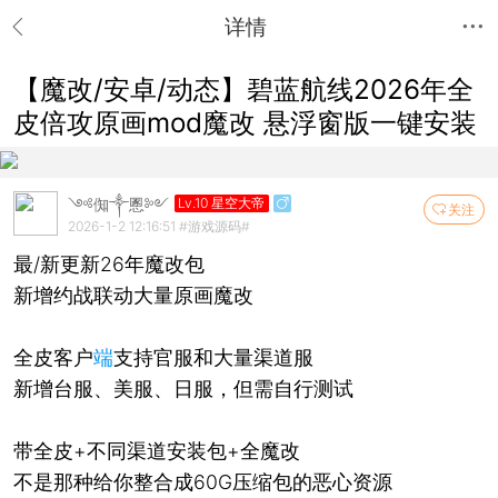
详情
【魔改/安卓/动态】碧蓝航线2026年全
皮倍攻原画mod魔改 悬浮窗版一键安装
༺倁༒慁༻
Lv.10 星空大帝
关注
2026-1-2 12:16:51
#游戏源码#
最/新更新26年魔改包
新增约战联动大量原画魔改
全皮客户
端
支持官服和大量渠道服
新增台服、美服、日服，但需自行测试
带全皮+不同渠道安装包+全魔改
不是那种给你整合成60G压缩包的恶心资源