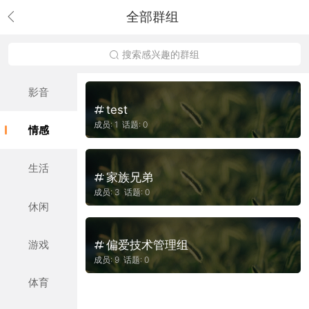
全部群组
搜索感兴趣的群组
影音
test
成员: 1 话题: 0
情感
生活
家族兄弟
成员: 3 话题: 0
休闲
游戏
偏爱技术管理组
成员: 9 话题: 0
体育