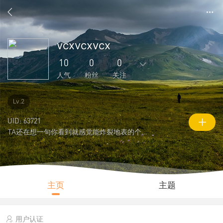
vcxvcxvcx
10
0
0
人气
粉丝
关注
0
58
1
0
0
Lv.2
主题
回复
好友
粉丝
关注
UID: 63721
TA还在想一句你看到就感觉能炸裂地表的个性签名
0
10
330
说说
人气
积分
主页
主题
用户认证