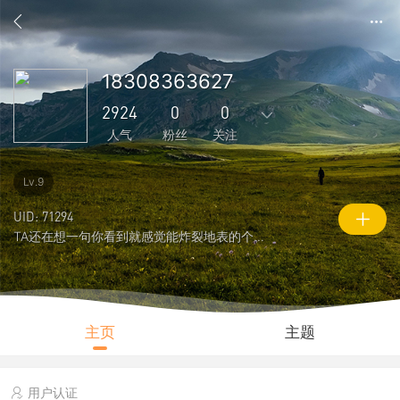
18308363627
2924
0
0
人气
粉丝
关注
391
-133
0
0
0
Lv.9
主题
回复
好友
粉丝
关注
UID: 71294
TA还在想一句你看到就感觉能炸裂地表的个性签名
0
2924
7483
说说
人气
积分
主页
主题
用户认证