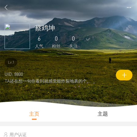
蔡鸡坤
6
0
0
人气
粉丝
关注
7
3
0
0
0
Lv.1
主题
回复
好友
粉丝
关注
UID: 8800
TA还在想一句你看到就感觉能炸裂地表的个性签名
0
6
100
说说
人气
积分
主页
主题
用户认证