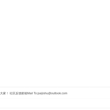
区反馈邮箱Mail To:paijishu@outlook.com