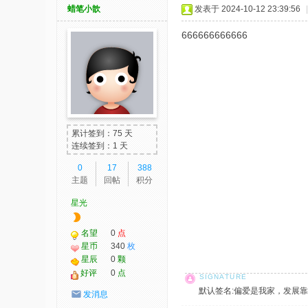
蜡笔小歆
发表于 2024-10-12 23:39:56
|
666666666666
累计签到：75 天
连续签到：1 天
0
17
388
主题
回帖
积分
星光
名望
0
点
星币
340
枚
星辰
0
颗
好评
0
点
默认签名:偏爱是我家，发展靠大家！ 社
发消息