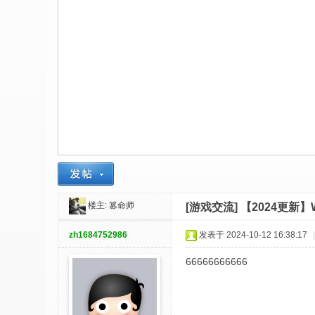
社
区
-
偏
爱
技
术
吧
-
源
楼主:
篡命师
[游戏交流]
【2024更新】
码
-
zh1684752986
发表于 2024-10-12 16:38:17
|
科
66666666666
学
刀
-