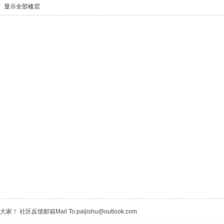
显示全部楼层
区反馈邮箱Mail To:paijishu@outlook.com