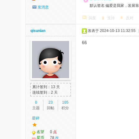
默认签名:偏爱是我家，发展靠大家！ 社
发消息
回复
支持
反对
qisunian
发表于 2024-10-13 11:32:55
|
66
累计签到：13 天
连续签到：2 天
0
23
105
主题
回帖
积分
星碎
名望
0
点
星币
78
枚