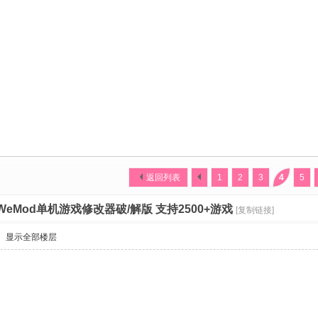
返回列表
1
2
3
4
5
WeMod单机游戏修改器破/解版 支持2500+游戏
[复制链接]
显示全部楼层