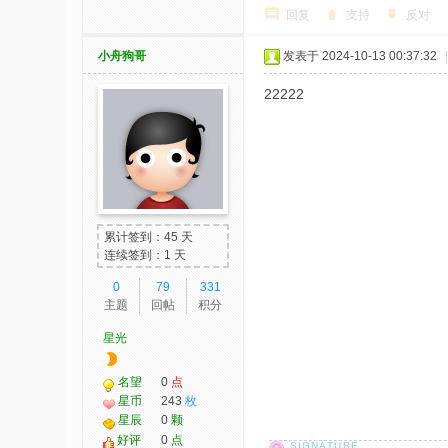
回复
支持
反对
小舟狗哥
发表于 2024-10-13 00:37:32
|
22222
累计签到：45 天
连续签到：1 天
0
79
331
主题
回帖
积分
星光
名望
0
点
星币
243
枚
星辰
0
颗
好评
0
点