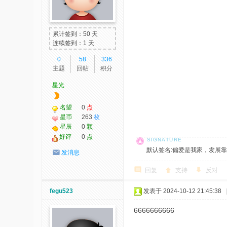
我
爱
累计签到：50 天
辅
连续签到：1 天
助
0
58
336
主题
回帖
积分
-
星光
娱
乐
名望
0
点
网
星币
263
枚
星辰
0
颗
-
好评
0
点
游
默认签名:偏爱是我家，发展靠大家！ 社
发消息
戏
回复
支持
反对
源
码
fegu523
发表于 2024-10-12 21:45:38
|
6666666666