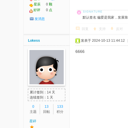
星辰
0
颗
好评
0
点
默认签名:偏爱是我家，发展靠大家！ 社
发消息
回复
支持
反对
Lokess
发表于 2024-10-13 11:44:12
|
6666
累计签到：14 天
连续签到：1 天
0
13
133
主题
回帖
积分
星碎