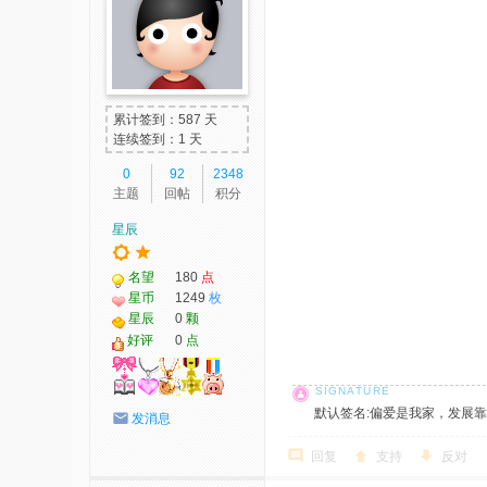
累计签到：587 天
连续签到：1 天
0
92
2348
主题
回帖
积分
星辰
名望
180
点
星币
1249
枚
星辰
0
颗
好评
0
点
默认签名:偏爱是我家，发展靠大家！ 社
发消息
回复
支持
反对