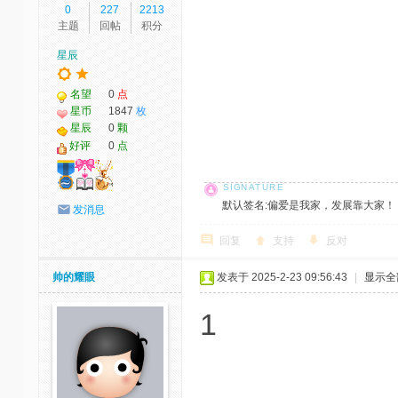
0
227
2213
主题
回帖
积分
星辰
名望
0
点
星币
1847
枚
星辰
0
颗
好评
0
点
默认签名:偏爱是我家，发展靠大家！ 社区反馈邮
发消息
回复
支持
反对
帅的耀眼
发表于 2025-2-23 09:56:43
|
显示全
1