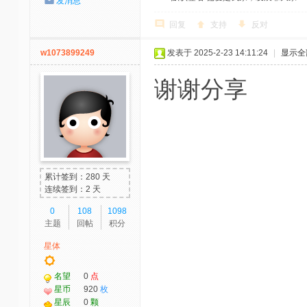
发消息
回复
支持
反对
w1073899249
发表于 2025-2-23 14:11:24
|
显示全
谢谢分享
累计签到：280 天
连续签到：2 天
0
108
1098
主题
回帖
积分
星体
名望
0
点
星币
920
枚
星辰
0
颗