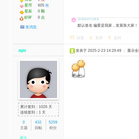
星币
605
枚
星辰
0
颗
好评
0
点
默认签名:偏爱是我家，发展靠大家！ 社区反馈邮
发消息
回复
支持
反对
dgbt
发表于 2025-2-23 14:29:49
|
显示全
累计签到：1026 天
连续签到：1 天
0
432
5259
主题
回帖
积分
星主