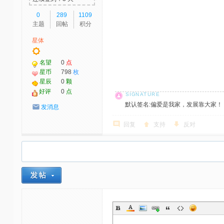
0
289
1109
主题
回帖
积分
星体
名望
0
点
星币
798
枚
星辰
0
颗
好评
0
点
默认签名:偏爱是我家，发展靠大家！ 社区反馈邮
发消息
回复
支持
反对