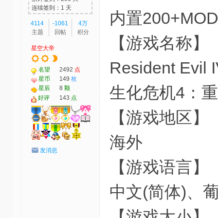
连续签到：1 天
内置200+M
4114
-1061
4万
主题
回帖
积分
【游戏名称】
星空大帝
Resident Evil 
名望
2492
点
星币
149
枚
生化危机4：
星辰
8
颗
好评
143
点
【游戏地区】
海外
发消息
【游戏语言】
中文(简体)、
【游戏大小】