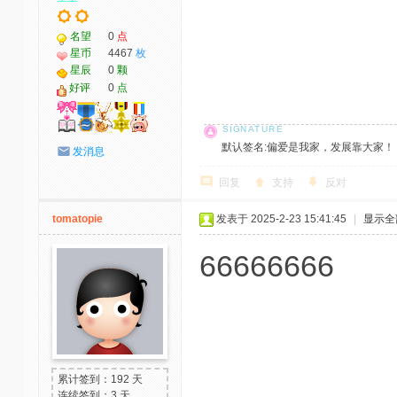
名望
0
点
星币
4467
枚
星辰
0
颗
好评
0
点
默认签名:偏爱是我家，发展靠大家！ 社区反馈邮
发消息
回复
支持
反对
tomatopie
发表于 2025-2-23 15:41:45
|
显示全
66666666
累计签到：192 天
连续签到：3 天