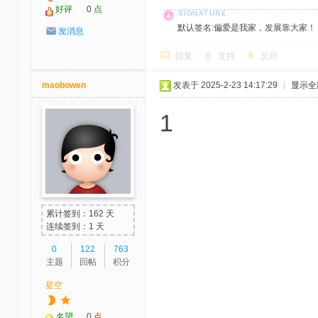
好评
0
点
默认签名:偏爱是我家，发展靠大家！ 社区反馈邮
发消息
回复
支持
反对
maobowen
发表于 2025-2-23 14:17:29
|
显示全
1
累计签到：162 天
连续签到：1 天
0
122
763
主题
回帖
积分
星空
名望
0
点