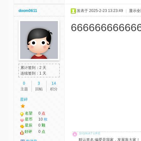
doom0611
发表于 2025-2-23 13:23:49
|
显示全
66666666666
累计签到：2 天
连续签到：1 天
0
3
14
主题
回帖
积分
星碎
名望
0
点
星币
10
枚
星辰
0
颗
好评
0
点
默认签名:偏爱是我家，发展靠大家！ 社区反馈邮