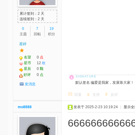
累计签到：2 天
连续签到：2 天
0
7
19
主题
回帖
积分
星碎
名望
0
点
星币
12
枚
星辰
0
颗
好评
0
点
默认签名:偏爱是我家，发展靠大家！ 社区反馈邮
发消息
回复
支持
反对
mo8888
发表于 2025-2-23 10:19:24
|
显示全
66666666666