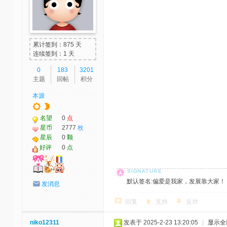
累计签到：875 天
连续签到：1 天
0
183
3201
主题
回帖
积分
本源
名望
0
点
星币
2777
枚
星辰
0
颗
好评
0
点
默认签名:偏爱是我家，发展靠大家！ 社区反馈邮
发消息
回复
支持
反对
niko12311
发表于 2025-2-23 13:20:05
|
显示全