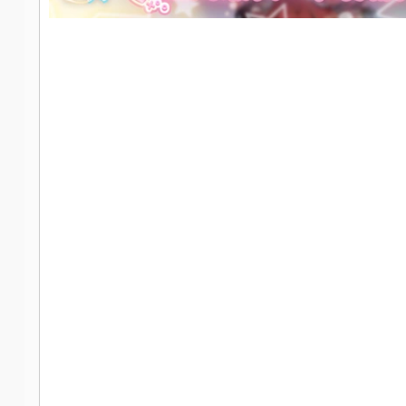
社
区
-
偏
爱
技
术
吧
-
源
码
-
科
学
刀