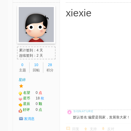
xiexie
累计签到：4 天
连续签到：2 天
0
10
28
主题
回帖
积分
星碎
名望
0
点
星币
18
枚
星辰
0
颗
好评
0
点
默认签名:偏爱是我家，发展靠大家！ 社区反馈邮
发消息
回复
支持
反对