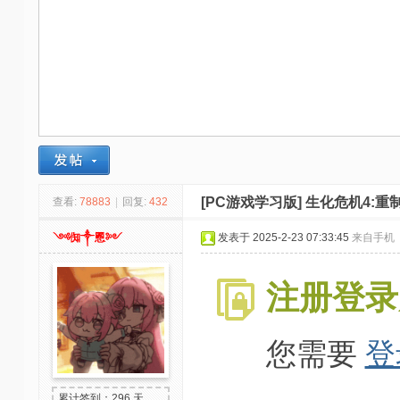
-
我
爱
辅
助
-
娱
乐
[PC游戏学习版]
生化危机4:重制
查看:
78883
|
回复:
432
网
༺倁༒慁༻
发表于 2025-2-23 07:33:45
来自手机
-
游
注册登录
戏
源
您需要
登
码
累计签到：296 天