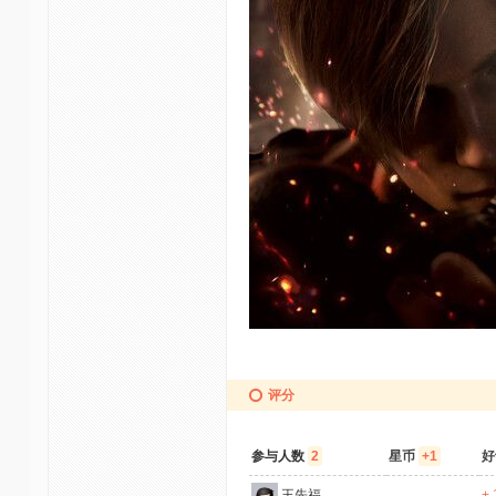
评分
参与人数
2
星币
+1
好
王先福
+ 