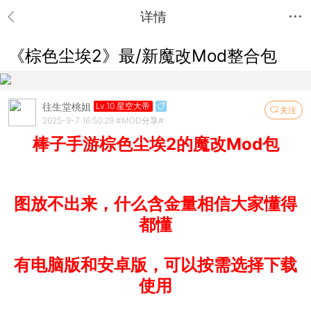
详情
《棕色尘埃2》最/新魔改Mod整合包
往生堂桃姐
Lv.10 星空大帝
关注
2025-9-7 16:50:29
#MOD分享#
棒子手游棕色尘埃2的魔改Mod包
图放不出来，什么含金量相信大家懂得
都懂
有电脑版和安卓版，可以按需选择下载
使用