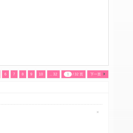
6
7
8
9
10
... 32
/ 32 页
下一页
×