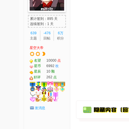
我
爱
累计签到：895 天
辅
连续签到：1 天
助
639
-476
6万
主题
回帖
积分
-
星空大帝
娱
乐
名望
10000
点
网
星币
6992
枚
星辰
10
颗
-
好评
262
点
游
戏
源
码
发消息