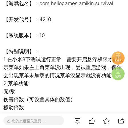
【游戏包名】：com.heliogames.amikin.survival
【开发代号】：4210
【系统版本】：10
【特别说明】：
1.在小米8下测试运行正常，需要开启悬浮权限才能显
功能
示菜单如果左上角菜单没出现，尝试重启游戏，偶尔
会出现菜单未加载的情况菜单没显示就没有功能
发布
2.菜单功能
无/敌
伤害倍数（可设置具体的数值）
移动倍数
无限耐久
您的态度至关重要...
免/费制作