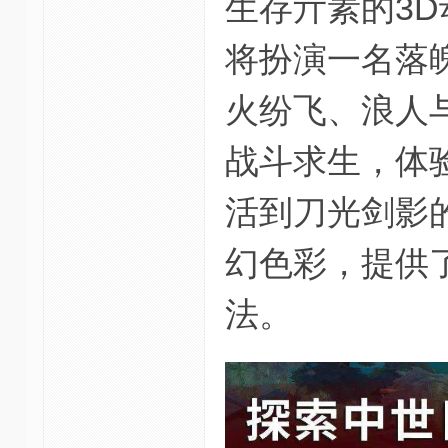
生存亓素的3
将扮演一名落
火纷飞、浪人
战斗求生，体
活到刀光剑影
幻色彩，提供
法。