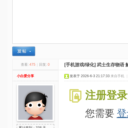
-
我
爱
辅
助
-
娱
乐
[手机游戏/绿化]
武士生存物语 
查看:
475
|
回复:
0
网
小白爱分享
发表于 2026-6-3 21:17:33
来自手机
|
-
游
注册登录
戏
源
您需要
登
码
累计签到：338 天