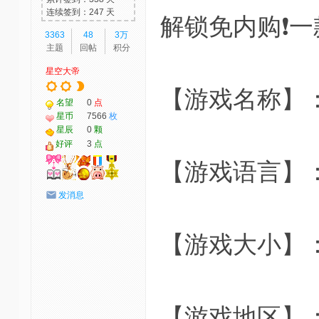
连续签到：247 天
解锁免内购❗一
3363
48
3万
主题
回帖
积分
星空大帝
【游戏名称】
名望
0
点
星币
7566
枚
星辰
0
颗
好评
3
点
【游戏语言】
发消息
【游戏大小】：4
【游戏地区】