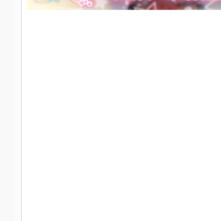
社
区
-
偏
爱
技
术
吧
-
源
码
-
科
学
刀