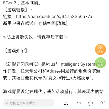
8Gen2，基本满帧。
【游戏链接】：
链接：https://pan.quark.cn/s/64753356a77a
新用户保存赠送1T存储空间[玫瑰]
✨防止资源失效，请保存后下载✨
【游戏介绍】
功能
《幻影异闻录#FE》是Atlus与Intelligent Systems合
发布
作开发、任天堂公司和Atlus共同发行的角色扮演游
戏，其項目最初代号为“真女神转生x火焰纹章”。
游戏背景设定在现代，演艺活动盛行，其表现力的结
晶“表现晶”随处可见，但来自异世界的侵略者“幻影”开
您的态度至关重要...
始袭击城市。