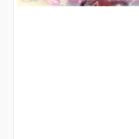
社
区
-
偏
爱
技
术
吧
-
源
码
-
科
学
刀