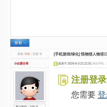
-
我
爱
辅
助
-
娱
乐
[手机游戏/绿化]
怪物猎人物语1
查看:
508
|
回复:
0
网
小白爱分享
发表于 2026-6-3 21:21:01
来自手机
|
-
游
注册登录
戏
源
您需要
登
码
累计签到：339 天