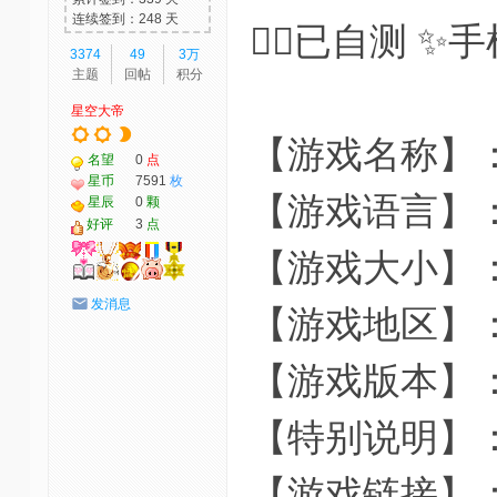
连续签到：248 天
👌🏻已自测 
3374
49
3万
主题
回帖
积分
星空大帝
【游戏名称】
名望
0
点
星币
7591
枚
【游戏语言】
星辰
0
颗
好评
3
点
【游戏大小】：
发消息
【游戏地区】
【游戏版本】
【特别说明】：
【游戏链接】