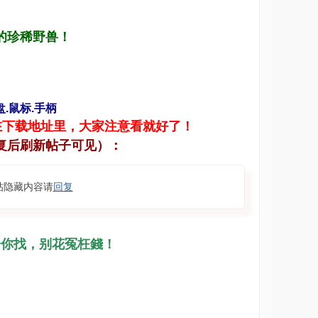
的珍稀野兽！
键盘.鼠标.手柄
在下载地址里，大家注意看就好了！
复后刷新帖子可见）：
帖隐藏内容请
回复
给你找，别花冤枉錢！