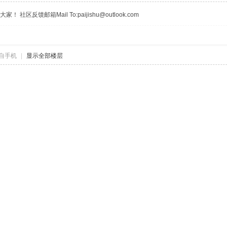
区反馈邮箱Mail To:paijishu@outlook.com
自手机
|
显示全部楼层