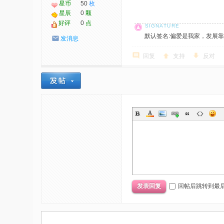
星币
50
枚
星辰
0
颗
好评
0
点
默认签名:偏爱是我家，发展靠大家！ 社
发消息
回复
支持
反对
回帖后跳转到最
发表回复