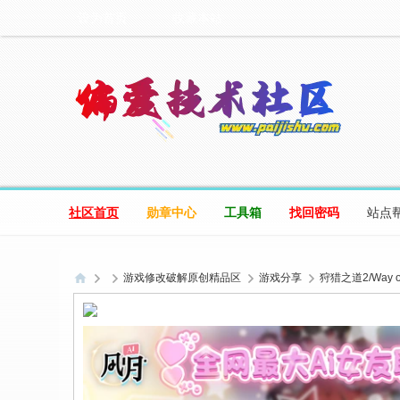
设为首页
收藏本站
社区首页
勋章中心
工具箱
找回密码
站点
游戏修改破解原创精品区
游戏分享
狩猎之道2/Way of 
偏
爱
技
术