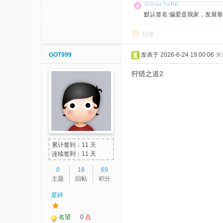
默认签名:偏爱是我家，发展靠大家！ 社
回复
GOT999
发表于 2026-6-24 19:00:06
来
狩猎之道2
累计签到：11 天
连续签到：11 天
0
18
69
主题
回帖
积分
星碎
名望
0
点