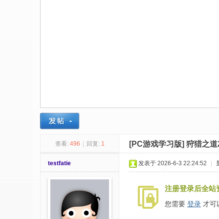
社
区
-
偏
爱
技
术
吧
-
源
[PC游戏学习版]
狩猎之道2/W
查看:
496
|
回复:
1
码
-
testfatie
发表于 2026-6-3 22:24:52
|
科
注册登录后全站
学
刀
您需要
登录
才可
-