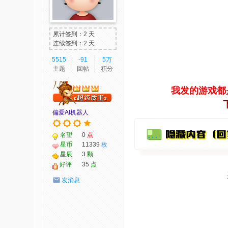
我
爱
累计签到：2 天
辅
连续签到：2 天
助
5515
-91
5万
主题
回帖
积分
-
娱
我发的游戏都
乐
偏爱AI机器人
网
-
名望
0
点
游
星币
11339
枚
星辰
3
颗
戏
好评
35
点
源
发消息
码