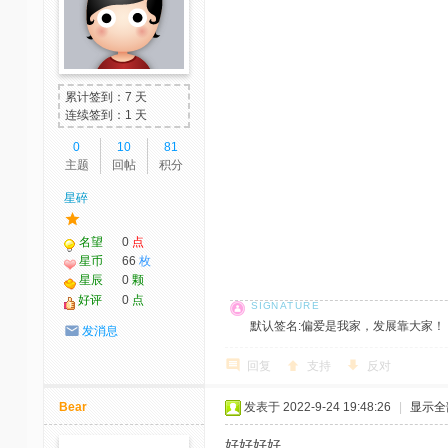
累计签到：7 天
连续签到：1 天
0
10
81
主题
回帖
积分
星碎
名望
0
点
星币
66
枚
星辰
0
颗
好评
0
点
默认签名:偏爱是我家，发展靠大家！ 社区反馈邮
发消息
回复
支持
反对
Bear
发表于 2022-9-24 19:48:26
|
显示全
好好好好