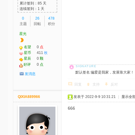
累计签到：85 天
连续签到：1 天
0
26
478
主题
回帖
积分
星光
名望
0
点
星币
411
枚
星辰
0
颗
好评
0
点
默认签名:偏爱是我家，发展靠大家！ 社区反馈邮
发消息
回复
支持
反对
QIXIA889966
发表于 2022-9-9 10:31:21
|
显示全
666