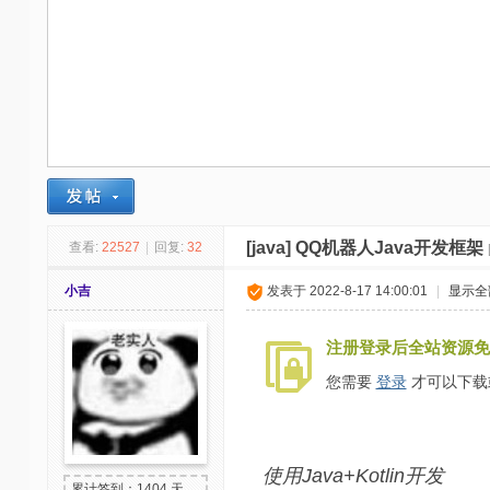
-
我
爱
辅
助
-
娱
乐
[java]
QQ机器人Java开发框架
查看:
22527
|
回复:
32
网
小吉
发表于 2022-8-17 14:00:01
|
显示全
-
游
注册登录后全站资源免
戏
您需要
登录
才可以下载
源
码
使用Java+Kotlin开发
累计签到：1404 天