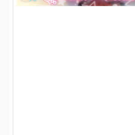
社
区
-
偏
爱
技
术
吧
-
源
码
-
科
学
刀