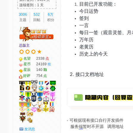
目前已开发功能：
连续签到：1 天
今日运势
3006
532
6万
签到
主题
回帖
积分
一言
每日一签（观音灵签、月
万年历
总版主
老黄历
历史上的今天
名望
2338
点
星币
24169
枚
星辰
140
颗
2. 接口文档地址
好评
754
点
- 可根据现有接口自行开发插件
服务
端
暂时不开源 调用地址
发消息