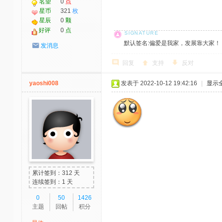
名望
0
点
星币
321
枚
星辰
0
颗
好评
0
点
默认签名:偏爱是我家，发展靠大家！ 社区反馈邮
发消息
回复
支持
反对
yaoshi008
发表于 2022-10-12 19:42:16
|
显示
累计签到：312 天
连续签到：1 天
0
50
1426
主题
回帖
积分