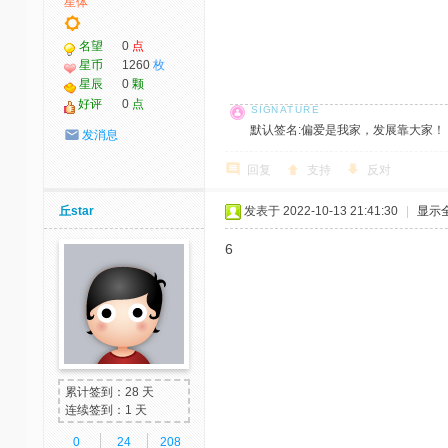
星体
名望
0
点
星币
1260
枚
星辰
0
颗
好评
0
点
默认签名:偏爱是我家，发展靠大家！ 社区反馈邮
发消息
回复
支持
反对
丘star
发表于 2022-10-13 21:41:30
|
显示
6
累计签到：28 天
连续签到：1 天
0
24
208