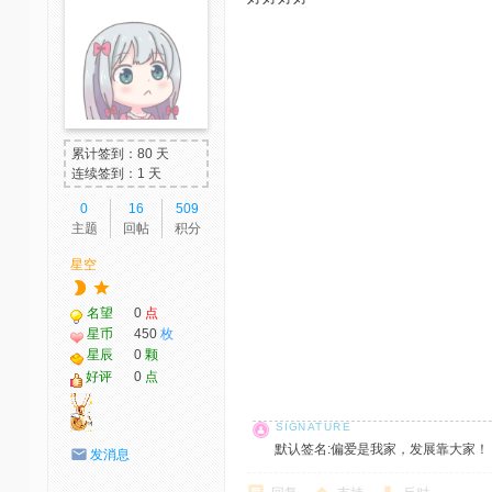
累计签到：80 天
连续签到：1 天
0
16
509
主题
回帖
积分
星空
名望
0
点
星币
450
枚
星辰
0
颗
好评
0
点
默认签名:偏爱是我家，发展靠大家！ 社区反馈邮
发消息