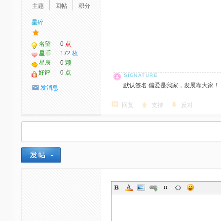
主题
回帖
积分
星碎
名望
0
点
星币
172
枚
星辰
0
颗
好评
0
点
默认签名:偏爱是我家，发展靠大家！ 社区反馈邮
发消息
回复
支持
反对