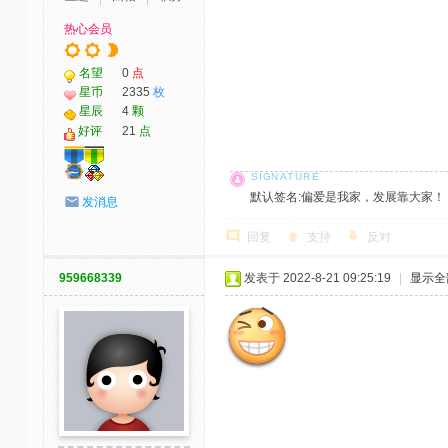
热心会员
名望
0
点
星币
2335
枚
星辰
4
颗
好评
21
点
默认签名:偏爱是我家，发展靠大家！ 社区反馈邮
发消息
回复
支持
反对
959668339
发表于 2022-8-21 09:25:19
|
显示全