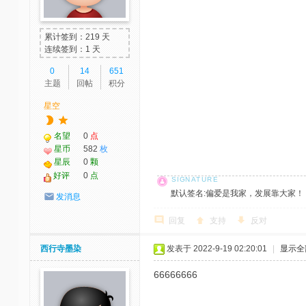
累计签到：219 天
连续签到：1 天
0
14
651
主题
回帖
积分
星空
名望
0
点
星币
582
枚
星辰
0
颗
好评
0
点
默认签名:偏爱是我家，发展靠大家！ 社区反馈邮
发消息
回复
支持
反对
西行寺墨染
发表于 2022-9-19 02:20:01
|
显示全
66666666